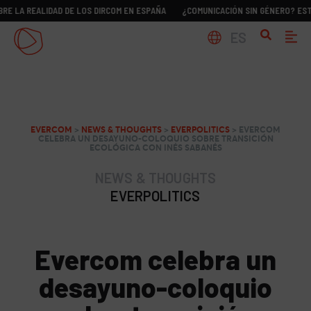
EALIDAD DE LOS DIRCOM EN ESPAÑA
¿COMUNICACIÓN SIN GÉNERO? ESTUDIO SOB
ES
EVERCOM
>
NEWS & THOUGHTS
>
EVERPOLITICS
>
EVERCOM
CELEBRA UN DESAYUNO-COLOQUIO SOBRE TRANSICIÓN
ECOLÓGICA CON INÉS SABANÉS
NEWS & THOUGHTS
EVERPOLITICS
Evercom celebra un
desayuno-coloquio