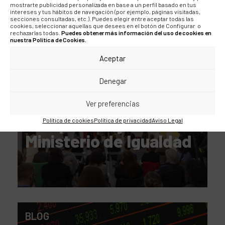
cuesta una mentira?
mostrarte publicidad personalizada en base a un perfil basado en tus
intereses y tus hábitos de navegación (por ejemplo, páginas visitadas,
secciones consultadas, etc.). Puedes elegir entre aceptar todas las
cookies, seleccionar aquellas que desees en el botón de Configurar o
rechazarlas todas.
Puedes obtener más información del uso de cookies en
nuestra Política de Cookies.
Aceptar
NOTICIAS
Denegar
«Voces para la
igualdad», un
Ver preferencias
everpolitics junto al
Política de cookies
Política de privacidad
Aviso Legal
Ministerio de Igualdad
BLOG