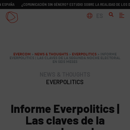
A
¿COMUNICACIÓN SIN GÉNERO? ESTUDIO SOBRE LA REALIDAD DE LOS DIRCOM 
ES
EVERCOM
>
NEWS & THOUGHTS
>
EVERPOLITICS
>
INFORME
EVERPOLITICS | LAS CLAVES DE LA SEGUNDA NOCHE ELECTORAL
EN SEIS MESES
NEWS & THOUGHTS
EVERPOLITICS
Informe Everpolitics |
Las claves de la