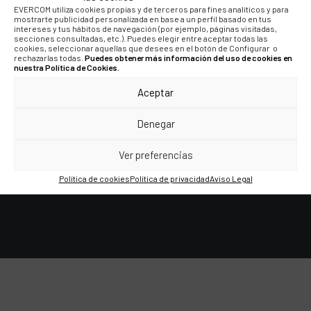
EVERCOM utiliza cookies propias y de terceros para fines analíticos y para
mostrarte publicidad personalizada en base a un perfil basado en tus
intereses y tus hábitos de navegación (por ejemplo, páginas visitadas,
secciones consultadas, etc.). Puedes elegir entre aceptar todas las
cookies, seleccionar aquellas que desees en el botón de Configurar o
rechazarlas todas.
Puedes obtener más información del uso de cookies en
nuestra Política de Cookies.
Aceptar
“El SEO ha cocinado muy
Denegar
buenos resultados para un
Ver preferencias
ecommerce.”
Política de cookies
Política de privacidad
Aviso Legal