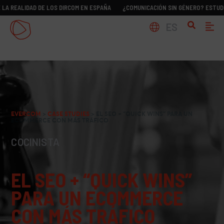
IDAD DE LOS DIRCOM EN ESPAÑA
¿COMUNICACIÓN SIN GÉNERO? ESTUDIO SOBRE 
ES
EVERCOM
>
CASE STUDIES
>
EL SEO + “QUICK WINS” PARA UN
ECOMMERCE CON MÁS TRÁFICO
COCINISTA
EL SEO + “QUICK WINS”
PARA UN ECOMMERCE
CON MÁS TRÁFICO