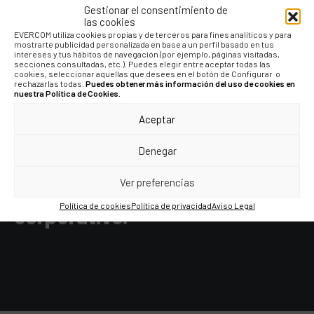
Gestionar el consentimiento de
las cookies
EVERCOM utiliza cookies propias y de terceros para fines analíticos y para
mostrarte publicidad personalizada en base a un perfil basado en tus
intereses y tus hábitos de navegación (por ejemplo, páginas visitadas,
secciones consultadas, etc.). Puedes elegir entre aceptar todas las
cookies, seleccionar aquellas que desees en el botón de Configurar o
"Con Lovys comprobamos que
rechazarlas todas.
Puedes obtener más información del uso de cookies en
nuestra Política de Cookies.
posicionar a un cliente
Aceptar
desconocido como experto en
una temática de actualidad
Denegar
funciona mucho mejor que un
Ver preferencias
relato meramente
Política de cookies
Política de privacidad
Aviso Legal
corporativo."