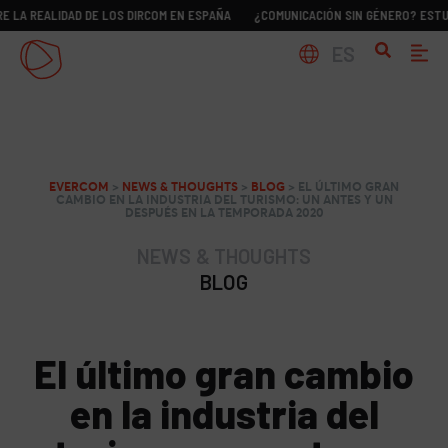
LIDAD DE LOS DIRCOM EN ESPAÑA
¿COMUNICACIÓN SIN GÉNERO? ESTUDIO SOBR
ES
EVERCOM
>
NEWS & THOUGHTS
>
BLOG
>
EL ÚLTIMO GRAN
CAMBIO EN LA INDUSTRIA DEL TURISMO: UN ANTES Y UN
DESPUÉS EN LA TEMPORADA 2020
NEWS & THOUGHTS
BLOG
El último gran cambio
en la industria del