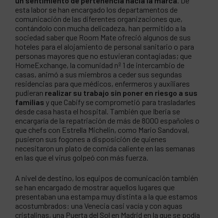
un sentimiento de pertenencia hacia la marca
. De
esta labor se han encargado los departamentos de
comunicación de las diferentes organizaciones que,
contándolo con mucha delicadeza, han permitido a la
sociedad saber que Room Mate ofreció algunos de sus
hoteles para el alojamiento de personal sanitario o para
personas mayores que no estuvieran contagiadas; que
HomeExchange, la comunidad nº 1 de intercambio de
casas, animó a sus miembros a ceder sus segundas
residencias para que médicos, enfermeros y auxiliares
pudieran
realizar su
trabajo sin poner en riesgo a sus
familias
y que Cabify se comprometió para trasladarles
desde casa hasta el hospital. También que Iberia se
encargaría de la repatriación de más de 8000 españoles o
que chefs con Estrella Michelin, como Mario Sandoval,
pusieron sus fogones a disposición de quienes
necesitaron un plato de comida caliente en las semanas
en las que el virus golpeó con más fuerza.
A nivel de destino, los equipos de comunicación también
se han encargado de mostrar aquellos lugares que
presentaban una estampa muy distinta a la que estamos
acostumbrados: una Venecia casi vacía y con aguas
cristalinas, una Puerta del Sol en Madrid en la que se podía