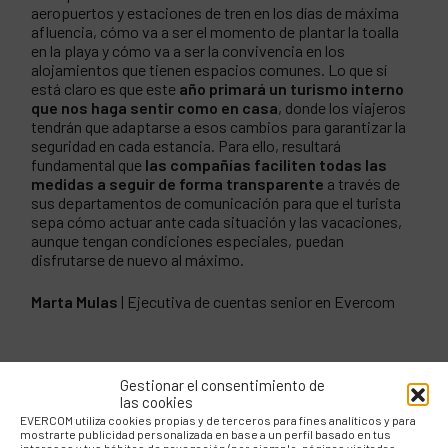
aeropuertos y estaciones de tren en los días de máxima
afluencia, cómo va a ser el momento de plantar la toalla
en la playa y cómo va a ser la convivencia en los
alojamientos que tienen espacios comunes. Lo que sí
está claro es que este
año primará un turismo interno
que nos haga sentir como en casa
, donde los viajeros
tendrán que adaptarse a esos cambios para garantizar la
seguridad en cada estancia. Para ello, resultará
fundamental que
las compañías faciliten todas las
medidas a seguir de forma transparente
a través de
sus departamentos de comunicación para que el turista
sepa cómo actuar ante cada situación y las vacaciones,
aunque tengan condiciones especiales, puedan
disfrutarse de nuevo al máximo.
Marta Mulas
| Ejecutiva de cuentas senior en Evercom
Gestionar el consentimiento de
COMPÁRTELO
las cookies
EVERCOM utiliza cookies propias y de terceros para fines analíticos y para
mostrarte publicidad personalizada en base a un perfil basado en tus
intereses y tus hábitos de navegación (por ejemplo, páginas visitadas,