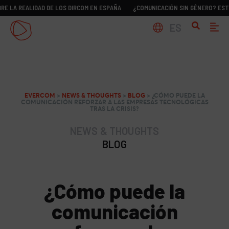
EALIDAD DE LOS DIRCOM EN ESPAÑA
¿COMUNICACIÓN SIN GÉNERO? ESTUDIO SO
ES
EVERCOM
>
NEWS & THOUGHTS
>
BLOG
>
¿CÓMO PUEDE LA
COMUNICACIÓN REFORZAR A LAS EMPRESAS TECNOLÓGICAS
TRAS LA CRISIS?
NEWS & THOUGHTS
BLOG
¿Cómo puede la
comunicación