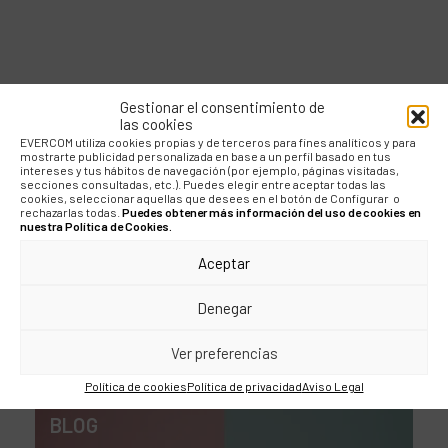
Gestionar el consentimiento de
BLOG
las cookies
EVERCOM utiliza cookies propias y de terceros para fines analíticos y para
mostrarte publicidad personalizada en base a un perfil basado en tus
Influencers técnicos:
intereses y tus hábitos de navegación (por ejemplo, páginas visitadas,
secciones consultadas, etc.). Puedes elegir entre aceptar todas las
el AS bajo la manga en
cookies, seleccionar aquellas que desees en el botón de Configurar o
rechazarlas todas.
Puedes obtener más información del uso de cookies en
nuestra Política de Cookies.
la comunicación B2B
Aceptar
Denegar
Ver preferencias
Política de cookies
Política de privacidad
Aviso Legal
BLOG