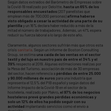
Según datos extraídos del Barómetro de Empresas sobre
la Covid-19 realizado por Deloitte,
hasta un 65% de los
responsables encuestados
(207 panelistas que
emplean más de 700.000 personas)
afirma haberse
visto obligado a cesar la actividad de una parte de su
plantilla
y un 16% declara haber reducido a más de la
mitad el número de trabajadores. Además, un 41% espera
reducir su fuerza laboral a lo largo de este año.
Claramente, algunos sectores sufrirán más que otros esta
crisis
sanitaria
. Según un informe de Boston Consulting
Group, se estima
una caída de las ventas en el sector
textil y del lujo en nuestro país de entre el 34% y el
39%
respecto al 2019. Algunas estimaciones realizas por
la Mesa del Turismo, asociación de más de 30 empresas
del sector, hacen referencia a
pérdidas de entre 25.000
y 90.000 millones de euros
para una industria que
representa el 12,5% del PIB español y según datos del
informe Impacto de la Covid-19 en el sector de la
hostelería, realizado por Makro
, el 97% de los negocios
hosteleros prevé grandes pérdidas económicas y
solo un 12% de ellos ha podido seguir con su
actividad
implantando servicios como el envío a
domicilio.