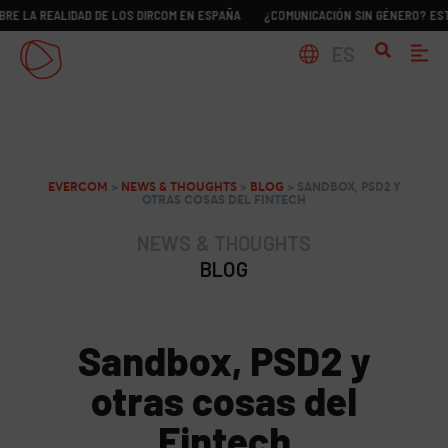
EALIDAD DE LOS DIRCOM EN ESPAÑA
¿COMUNICACIÓN SIN GÉNERO? ESTUDIO SO
ES
EVERCOM
>
NEWS & THOUGHTS
>
BLOG
>
SANDBOX, PSD2 Y
OTRAS COSAS DEL FINTECH
NEWS & THOUGHTS
BLOG
Sandbox, PSD2 y
otras cosas del
Fintech