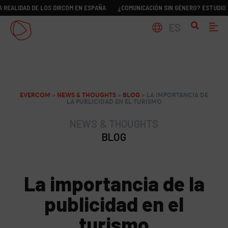
D DE LOS DIRCOM EN ESPAÑA
¿COMUNICACIÓN SIN GÉNERO? ESTUDIO SOBRE LA
ES
EVERCOM
>
NEWS & THOUGHTS
>
BLOG
>
LA IMPORTANCIA DE
LA PUBLICIDAD EN EL TURISMO
NEWS & THOUGHTS
BLOG
La importancia de la
publicidad en el
turismo