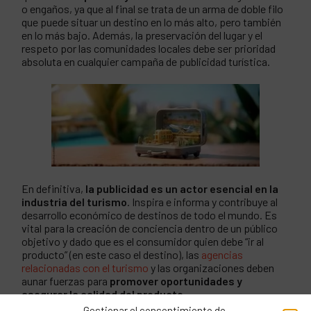
o engaños, ya que al final se trata de un arma de doble filo
que puede situar un destino en lo más alto, pero también
en lo más bajo. Además, la preservación del lugar y el
respeto por las comunidades locales debe ser prioridad
absoluta en cualquier campaña de publicidad turística.
En definitiva,
la publicidad es un actor esencial en la
industria del turismo
. Inspira e informa y contribuye al
desarrollo económico de destinos de todo el mundo. Es
vital para la creación de conciencia dentro de un público
objetivo y dado que es el consumidor quien debe “ir al
producto” (en este caso el destino), las
agencias
relacionadas con el turismo
y las organizaciones deben
aunar fuerzas para
promover oportunidades y
asegurar la calidad del producto
.
Gestionar el consentimiento de