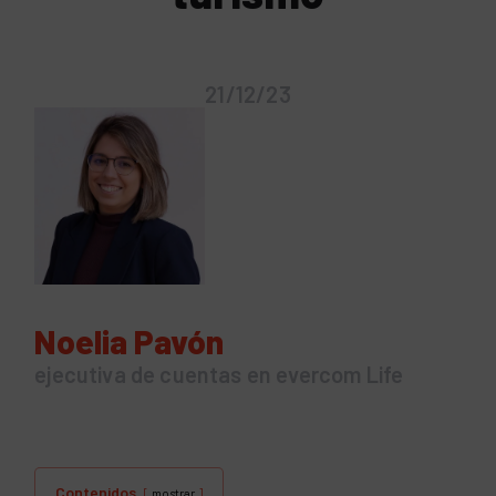
21/12/23
Noelia Pavón
ejecutiva de cuentas en evercom Life
Contenidos
mostrar