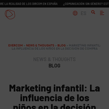
EALIDAD DE LOS DIRCOM EN ESPAÑA
¿COMUNICACIÓN SIN GÉNERO? ESTUDIO SOB
ES
EVERCOM
>
NEWS & THOUGHTS
>
BLOG
>
MARKETING INFANTIL:
LA INFLUENCIA DE LOS NIÑOS EN LA DECISIÓN DE COMPRA
NEWS & THOUGHTS
BLOG
Marketing infantil: La
influencia de los
niños en la decisión