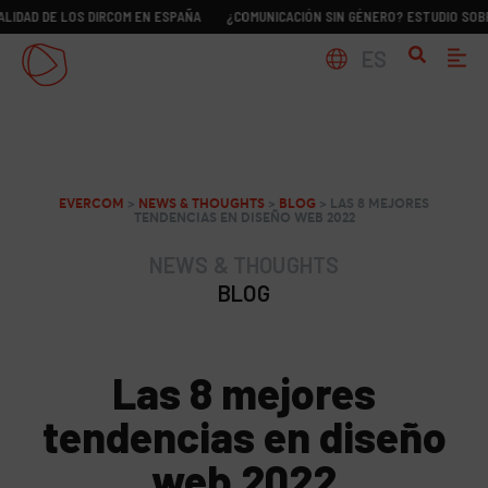
 LOS DIRCOM EN ESPAÑA
¿COMUNICACIÓN SIN GÉNERO? ESTUDIO SOBRE LA REAL
ES
EVERCOM
>
NEWS & THOUGHTS
>
BLOG
>
LAS 8 MEJORES
TENDENCIAS EN DISEÑO WEB 2022
NEWS & THOUGHTS
BLOG
Las 8 mejores
tendencias en diseño
web 2022