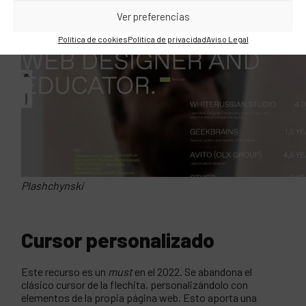
Ver preferencias
Política de cookies
Política de privacidad
Aviso Legal
Plashchynski
Cursor personalizado
Este recurso es un
must
en el 2022. Se abandona el
clásico cursor de la flechita, personalizándolo con
elementos de la propia página web. Esto aporta una