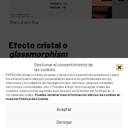
The LA Art Box
Efecto cristal o
glassmorphism
Gestionar el consentimiento de
Este efecto de vidrio esmerilado es un recurso que
las cookies
consiste en añadir transparencia a un elemento, creando
EVERCOM utiliza cookies propias y de terceros para fines analíticos y para
un efecto de difuminado simulando un cristal. Muy
mostrarte publicidad personalizada en base a un perfil basado en tus
intereses y tus hábitos de navegación (por ejemplo, páginas visitadas,
recomendable para resaltar mensajes sobre fondos que
secciones consultadas, etc.). Puedes elegir entre aceptar todas las
no sean compatibles con la legibilidad del contenido,
cookies, seleccionar aquellas que desees en el botón de Configurar o
formularios, cajas de información e incluso recursos
rechazarlas todas.
Puedes obtener más información del uso de cookies en
nuestra Política de Cookies.
gráficos.
Aceptar
plashchynski.ru
revolut.com
Denegar