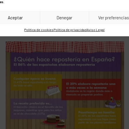
es.
Aceptar
Denegar
Ver preferencia
ción del mensaje
. Como hizo en este caso, Tulip
Política de cookies
Política de privacidad
Aviso Legal
pio.