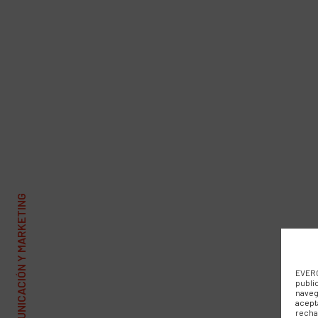
EVERC
publi
naveg
acept
recha