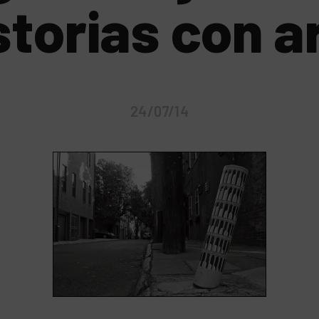
storias con a
24/07/14