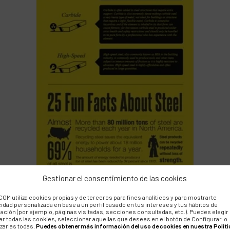
Gestionar el consentimiento de las cookies
OM utiliza cookies propias y de terceros para fines analíticos y para mostrarte
cidad personalizada en base a un perfil basado en tus intereses y tus hábitos de
ación (por ejemplo, páginas visitadas, secciones consultadas, etc.). Puedes elegir
ar todas las cookies, seleccionar aquellas que desees en el botón de Configurar o
zarlas todas.
Puedes obtener más información del uso de cookies en nuestra Políti