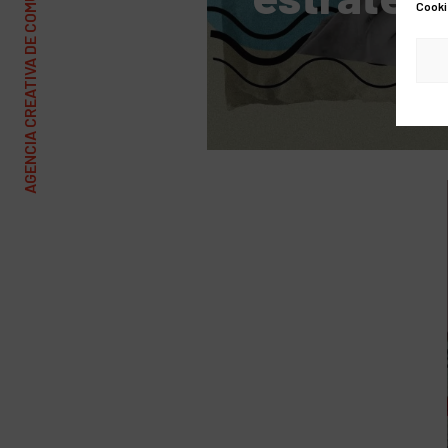
AGENCIA CREATIVA DE COMUNICACIÓN Y MARKETING
Cooki
redes soc