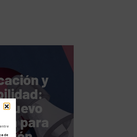
ación y
ilidad:
n nuevo
ma para
 entre
tación
ca de