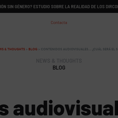
GÉNERO? ESTUDIO SOBRE LA REALIDAD DE LOS DIRCOM EN ES
Contacta
WS & THOUGHTS
>
BLOG
>
CONTENIDOS AUDIOVISUALES… ¿CUÁL SERÁ EL S
NEWS & THOUGHTS
BLOG
s audiovisua