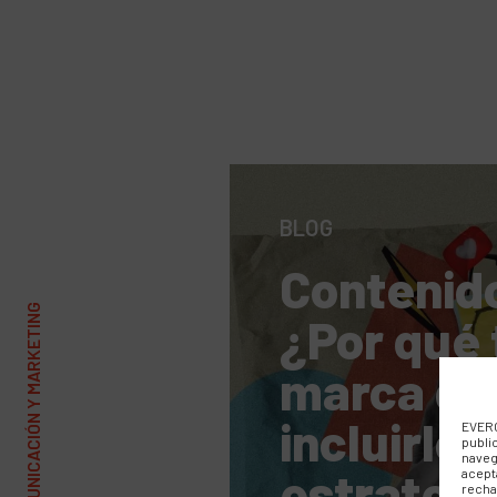
BLOG
Contenid
¿Por qué 
marca de
incluirlos
EVERC
publi
naveg
estrategi
acept
recha