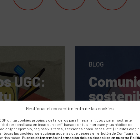
BLOG
os UGC:
Comunic
tu
sostenib
bería
hacia u
Gestionar el consentimiento de las cookies
 en su
paradig
OM utiliza cookies propias y de terceros para fines analíticos y para mostrarte
cidad personalizada en base a un perfil basado en tus intereses y tus hábitos de
ación (por ejemplo, páginas visitadas, secciones consultadas, etc.). Puedes elegir
a de
la repu
ar todas las cookies, seleccionar aquellas que desees en el botón de Configurar o
zarlas todas.
Puedes obtener más información del uso de cookies en nuestra Políti