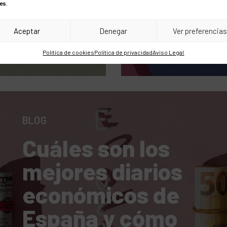
es.
iales?
corpora
Aceptar
Denegar
Ver preferencia
Política de cookies
Política de privacidad
Aviso Legal
BLOG
Cuáles son los
mejores diarios
económicos de
España y cómo