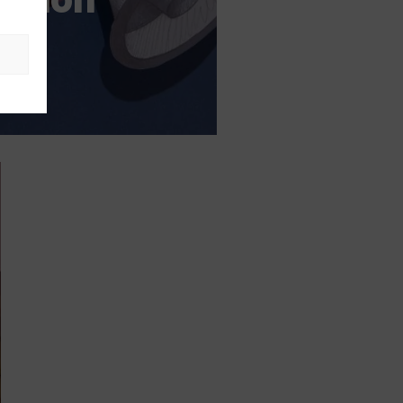
tiva
s