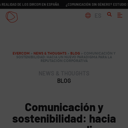
D DE LOS DIRCOM EN ESPAÑA
¿COMUNICACIÓN SIN GÉNERO? ESTUDIO SOBRE LA
ES
EVERCOM
>
NEWS & THOUGHTS
>
BLOG
>
COMUNICACIÓN Y
SOSTENIBILIDAD: HACIA UN NUEVO PARADIGMA PARA LA
REPUTACIÓN CORPORATIVA
NEWS & THOUGHTS
BLOG
Comunicación y
sostenibilidad: hacia