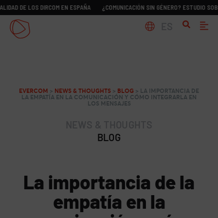
 LOS DIRCOM EN ESPAÑA
¿COMUNICACIÓN SIN GÉNERO? ESTUDIO SOBRE LA REA
ES
EVERCOM
>
NEWS & THOUGHTS
>
BLOG
>
LA IMPORTANCIA DE
LA EMPATÍA EN LA COMUNICACIÓN Y CÓMO INTEGRARLA EN
LOS MENSAJES
NEWS & THOUGHTS
BLOG
La importancia de la
empatía en la