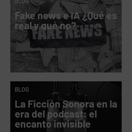
BLOG
Fake news e IA ¿Qué es
real y qué no?
BLOG
La Ficción Sonora en la
era del podcast: el
encanto invisible