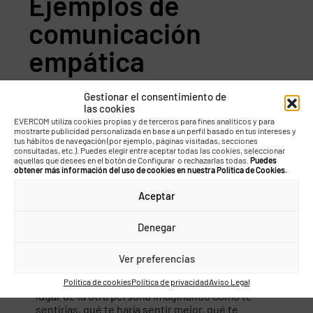
Ejemplos de
comunicación
empática
Gestionar el consentimiento de
Después de haber entendido las principales
las cookies
razones que hacen de la empatía un valor
EVERCOM utiliza cookies propias y de terceros para fines analíticos y para
imprescindible en el contexto social actual, surge la
mostrarte publicidad personalizada en base a un perfil basado en tus intereses y
pregunta:
¿cómo podemos integrarla de manera
tus hábitos de navegación (por ejemplo, páginas visitadas, secciones
consultadas, etc.). Puedes elegir entre aceptar todas las cookies, seleccionar
efectiva en el ámbito de la comunicación?
aquellas que desees en el botón de Configurar o rechazarlas todas.
Puedes
obtener más información del uso de cookies en nuestra Política de Cookies.
1.
Escucha activa:
prestar especial atención a las
palabras y emociones de los demás es el primer
Aceptar
paso para practicar la empatía.
Escuchando
activamente
las necesidades y preocupaciones
Denegar
del target de nuestra marca, conseguiremos
crear mensajes comunicativos que les
despierten algún interés y/o emoción.
Ver preferencias
2.
Perspectiva compartida:
intenta ponerte en el
Política de cookies
Política de privacidad
Aviso Legal
lugar de la otra persona imaginando cómo te
sentirías, qué te haría sentir mejor, qué te