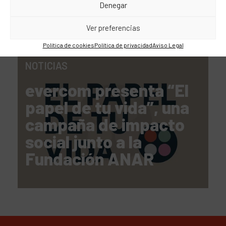
Denegar
Ver preferencias
Política de cookies
Política de privacidad
Aviso Legal
NOTICIAS
evercom presenta “El
papel de tu vida”, una
campaña de impacto
social junto a la
Fundación ANAR