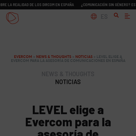
REALIDAD DE LOS DIRCOM EN ESPAÑA
¿COMUNICACIÓN SIN GÉNERO? ESTUDIO S
ES
EVERCOM
>
NEWS & THOUGHTS
>
NOTICIAS
>
LEVEL ELIGE A
EVERCOM PARA LA ASESORÍA DE COMUNICACIONES EN ESPAÑA
NEWS & THOUGHTS
NOTICIAS
LEVEL elige a
Evercom para la
asesoría de