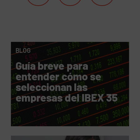
BLOG
Guía breve para
entender cómo se
seleccionan las
empresas del IBEX 35