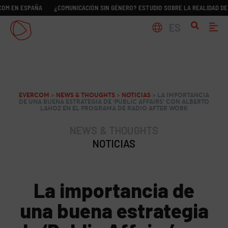
 ESPAÑA
¿COMUNICACIÓN SIN GÉNERO? ESTUDIO SOBRE LA REALIDAD DE LOS D
ES
EVERCOM
>
NEWS & THOUGHTS
>
NOTICIAS
>
LA IMPORTANCIA
DE UNA BUENA ESTRATEGIA DE ‘PUBLIC AFFAIRS’ CON ALBERTO
LAHOZ EN EL PROGRAMA DE RADIO AFTER WORK
NEWS & THOUGHTS
NOTICIAS
La importancia de
una buena estrategia