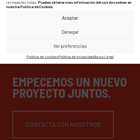
empleados y nuevas
rechazarlas todas.
Puedes obtener más información del uso de cookies en
nuestra Política de Cookies.
medidas laborales
Aceptar
Denegar
Ver preferencias
Política de cookies
Política de privacidad
Aviso Legal
EMPECEMOS UN NUEVO
PROYECTO JUNTOS.
CONTACTA CON NOSOTROS