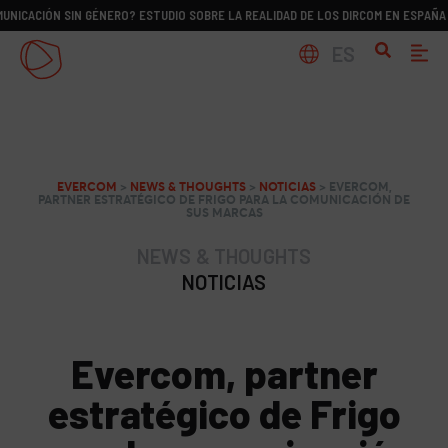
ÓN SIN GÉNERO? ESTUDIO SOBRE LA REALIDAD DE LOS DIRCOM EN ESPAÑA
¿CO
ES
EVERCOM
>
NEWS & THOUGHTS
>
NOTICIAS
>
EVERCOM,
PARTNER ESTRATÉGICO DE FRIGO PARA LA COMUNICACIÓN DE
SUS MARCAS
NEWS & THOUGHTS
NOTICIAS
Evercom, partner
estratégico de Frigo