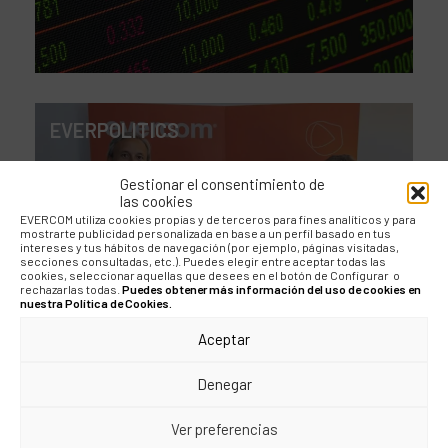
EVERPOLITICS
EverPolitics con José
Gestionar el consentimiento de
las cookies
Luis Martínez-Almeida
EVERCOM utiliza cookies propias y de terceros para fines analíticos y para
mostrarte publicidad personalizada en base a un perfil basado en tus
intereses y tus hábitos de navegación (por ejemplo, páginas visitadas,
secciones consultadas, etc.). Puedes elegir entre aceptar todas las
cookies, seleccionar aquellas que desees en el botón de Configurar o
rechazarlas todas.
Puedes obtener más información del uso de cookies en
nuestra Política de Cookies.
Aceptar
Denegar
INSIGHTS
Ver preferencias