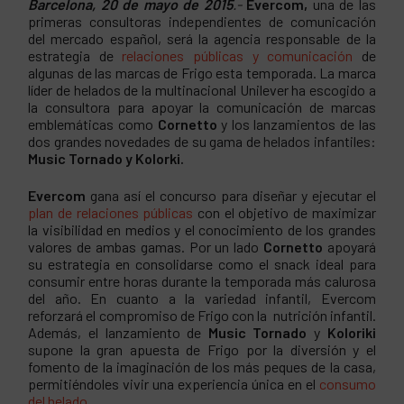
Barcelona, 20 de mayo de 2015
.-
Evercom,
una de las
primeras consultoras independientes de comunicación
del mercado español, será la agencia responsable de la
estrategia de
relaciones públicas y comunicación
de
algunas de las marcas de Frigo esta temporada. La marca
líder de helados de la multinacional Unilever ha escogido a
la consultora para apoyar la comunicación de marcas
emblemáticas como
Cornetto
y los lanzamientos de las
dos grandes novedades de su gama de helados infantiles:
Music Tornado y Kolorki.
Evercom
gana así el concurso para diseñar y ejecutar el
plan de relaciones públicas
con el objetivo de maximizar
la visibilidad en medios y el conocimiento de los grandes
valores de ambas gamas. Por un lado
Cornetto
apoyará
su estrategia en consolidarse como el snack ideal para
consumir entre horas durante la temporada más calurosa
del año. En cuanto a la variedad infantil, Evercom
reforzará el compromiso de Frigo con la nutrición infantil.
Además, el lanzamiento de
Music Tornado
y
Koloriki
supone la gran apuesta de Frigo por la diversión y el
fomento de la imaginación de los más peques de la casa,
permitiéndoles vivir una experiencia única en el
consumo
del helado
.