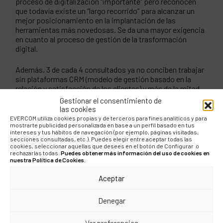
proceso de digitalización “importante” pero reconocen
que todavía existe un “largo recorrido” para alcanzar un
mejor posicionamiento en la implantación de las
herramientas más novedosas. Se da una mayor exigencia
en cuanto al proceso de gestión de la trasformación
digital.
Además, 3 de cada 4 consultados ya no conciben trabajar
sin plataformas CRM (modelo de gestión basado en la
relación y satisfacción de los clientes) y más de la mitad
cuentan con aplicaciones móviles.
Gestionar el consentimiento de
las cookies
Sobre el I3D:
La iniciativa de Evercom de crear el
EVERCOM utiliza cookies propias y de terceros para fines analíticos y para
mostrarte publicidad personalizada en base a un perfil basado en tus
Estudio i3D surgió con el propósito de medir como los
intereses y tus hábitos de navegación (por ejemplo, páginas visitadas,
directores de marketing de las grandes empresas
secciones consultadas, etc.). Puedes elegir entre aceptar todas las
cookies, seleccionar aquellas que desees en el botón de Configurar o
españoles están abordando el proceso de
rechazarlas todas.
Puedes obtener más información del uso de cookies en
transformación digital, identificar los retos y
nuestra Política de Cookies.
expectativas y cuantificar los recursos que Marketing
va asignando a las herramientas digitales frente a las
Aceptar
tradicionales offline. La primera edición se pone en
marcha en 2016 junto con la Asociación Española de
Denegar
Marketing.
Ver preferencias