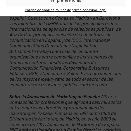
Sobre Evercom:
Fundada en 1996, Evercom es una de
las primeras consultoras independientes de
Política de cookies
Política de privacidad
Aviso Legal
comunicación y estrategia digital en el mercado
español. Cuenta con oficinas en Madrid y en Barcelona
y es miembro de la IPRN, una de las principales redes
internacionales de agencias de relaciones públicas, de
ADECEC, la principal asociación de consultoras de
comunicación en España, y de ICCO, International
Communications Consultancy Organisation.
Actualmente trabaja para más de cincuenta
organizaciones entre compañías e instituciones de
todos los sectores desde las divisiones de
Comunicación Financiera, Corporativa & Asuntos
Públicos, B2B, y Consumo & Salud. Evercom posee uno
de los mayores loyalty ratio de todo el sector de las
consultoras de relaciones públicas del mercado
Sobre la Asociación de Marketing de España:
MKT es
una asociación profesional que agrupa a casi mil socios
entre empresas, directivos y profesionales del
marketing en España. Fundada en 1961 como Club de
Dirigentes de Marketing de Madrid, en el año 2009 se
convierte en MKT, Asociación de Marketing de España.
MKT está gestionada por un Comité Directivo y dirigida