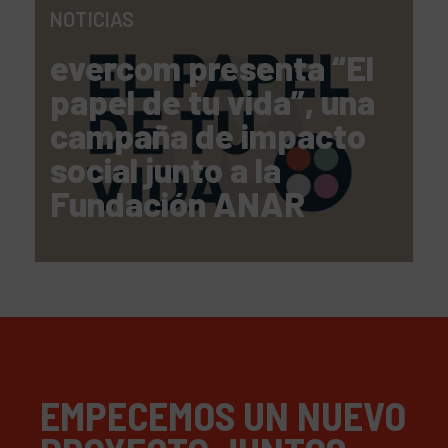
NOTICIAS
evercom presenta “El
papel de tu vida”, una
campaña de impacto
social junto a la
Fundación ANAR
EMPECEMOS UN NUEVO