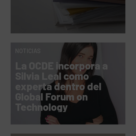
NOTICIAS
La OCDE incorpora a
Silvia Leal como
experta dentro del
Global Forum on
Technology