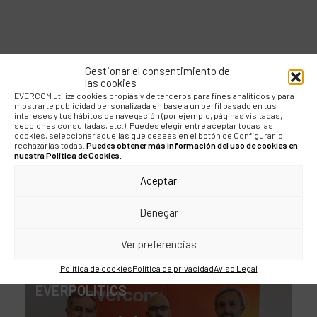
Gestionar el consentimiento de
INFORMES
las cookies
EVERCOM utiliza cookies propias y de terceros para fines analíticos y para
Acceso abierto:
mostrarte publicidad personalizada en base a un perfil basado en tus
intereses y tus hábitos de navegación (por ejemplo, páginas visitadas,
secciones consultadas, etc.). Puedes elegir entre aceptar todas las
papers, estudios e
cookies, seleccionar aquellas que desees en el botón de Configurar o
rechazarlas todas.
Puedes obtener más información del uso de cookies en
informes 2026
nuestra Política de Cookies.
Aceptar
Denegar
Ver preferencias
Política de cookies
Política de privacidad
Aviso Legal
EVERPOLITICS