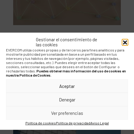
Gestionar el consentimiento de
las cookies
EVERCOM utiliza cookies propias y de terceros para fines analíticos y para
BLOG
mostrarte publicidad personalizada en base a un perfil basado en tus
intereses y tus hábitos de navegación (por ejemplo, páginas visitadas,
¿Qué puede aportar la
secciones consultadas, etc.). Puedes elegir entre aceptar todas las
cookies, seleccionar aquellas que desees en el botón de Configurar o
IA al marketing digital?
rechazarlas todas.
Puedes obtener más información del uso de cookies en
nuestra Política de Cookies.
Aceptar
Denegar
Ver preferencias
Política de cookies
Política de privacidad
Aviso Legal