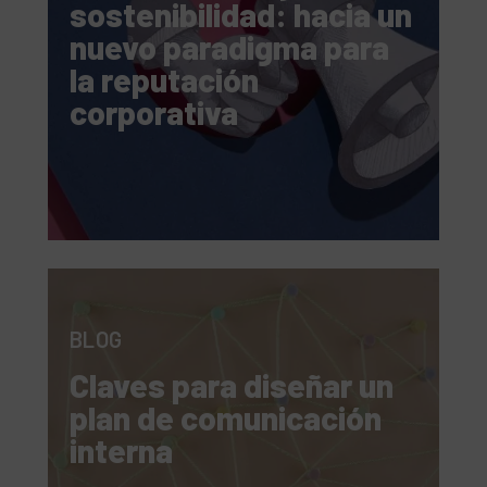
sostenibilidad: hacia un
nuevo paradigma para
la reputación
corporativa
BLOG
Claves para diseñar un
plan de comunicación
interna