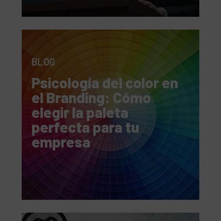
BLOG
Psicología del color en
el Branding: Cómo
elegir la paleta
perfecta para tu
empresa