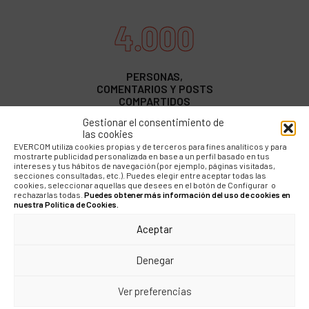
4.000
PERSONAS,
COMENTARIOS Y POSTS
COMPARTIDOS
Gestionar el consentimiento de
las cookies
EVERCOM utiliza cookies propias y de terceros para fines analíticos y para
mostrarte publicidad personalizada en base a un perfil basado en tus
intereses y tus hábitos de navegación (por ejemplo, páginas visitadas,
secciones consultadas, etc.). Puedes elegir entre aceptar todas las
cookies, seleccionar aquellas que desees en el botón de Configurar o
rechazarlas todas.
Puedes obtener más información del uso de cookies en
nuestra Política de Cookies.
"Conseguimos alcanzar una
Aceptar
viralidad completa gracias a
Denegar
las activaciones organizadas
tanto interna como
Ver preferencias