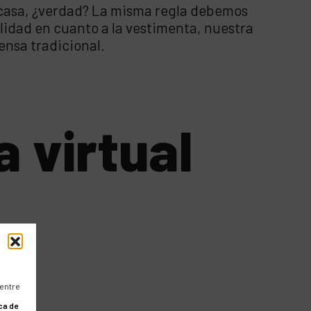
n casa, ¿verdad? La misma regla debemos
bilidad en cuanto a la vestimenta, nuestra
ensa tradicional.
 virtual
 entre
ca de