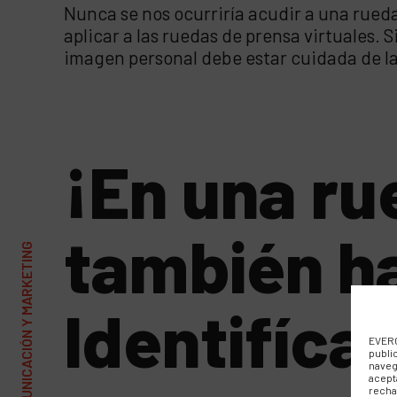
Nunca se nos ocurriría acudir a una rued
aplicar a las ruedas de prensa virtuales. 
imagen personal debe estar cuidada de la
¡En una ru
también ha
Identifíca
EVERC
publi
naveg
acept
recha