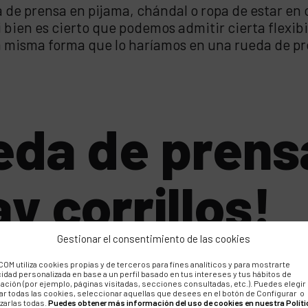
a de prensa en pijama, chándal o ropa de estar e
Si bien es cierto que podemos admitir cierta flexi
 misma forma que lo haríamos en una rueda de pr
eda de prensa
y corrillos!
los
Gestionar el consentimiento de las cookies
OM utiliza cookies propias y de terceros para fines analíticos y para mostrarte
cidad personalizada en base a un perfil basado en tus intereses y tus hábitos de
ación (por ejemplo, páginas visitadas, secciones consultadas, etc.). Puedes elegir
ar todas las cookies, seleccionar aquellas que desees en el botón de Configurar o
zarlas todas.
Puedes obtener más información del uso de cookies en nuestra Políti