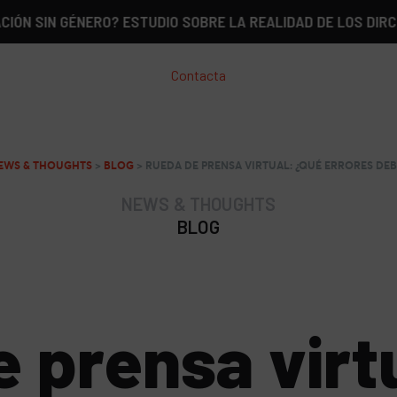
 GÉNERO? ESTUDIO SOBRE LA REALIDAD DE LOS DIRCOM EN E
Contacta
EWS & THOUGHTS
>
BLOG
>
RUEDA DE PRENSA VIRTUAL: ¿QUÉ ERRORES DE
NEWS & THOUGHTS
BLOG
 prensa virt