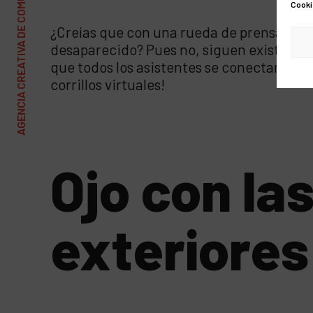
AGENCIA CREATIVA DE COMUNICACIÓN Y MARKETING
Cooki
¿Creías que con una rueda de prensa virtua
desaparecido? Pues no, siguen existiendo
que todos los asistentes se conectan a la 
corrillos virtuales!
Ojo con la
exteriores