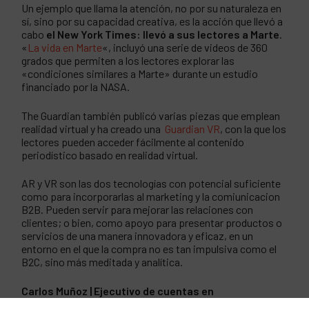
Un ejemplo que llama la atención, no por su naturaleza en
sí, sino por su capacidad creativa, es la acción que llevó a
cabo
el New York Times: llevó a sus lectores a Marte
.
«
La vida en Marte
«, incluyó una serie de videos de 360 ​​
grados que permiten a los lectores explorar las
«condiciones similares a Marte» durante un estudio
financiado por la NASA.
The Guardian también publicó varias piezas que emplean
realidad virtual y ha creado una
Guardian VR
, con la que los
lectores pueden acceder fácilmente al contenido
periodístico basado en realidad virtual.
AR y VR son las dos tecnologías con potencial suficiente
como para incorporarlas al marketing y la comiunicacion
B2B. Pueden servir para mejorar las relaciones con
clientes; o bien, como apoyo para presentar productos o
servicios de una manera innovadora y eficaz, en un
entorno en el que la compra no es tan impulsiva como el
B2C, sino más meditada y analítica.
Carlos Muñoz | Ejecutivo de cuentas en
Businesscomm