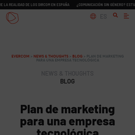
ALIDAD DE LOS DIRCOM EN ESPAÑA
¿COMUNICACIÓN SIN GÉNERO? ESTUDIO SOBR
ES
EVERCOM
>
NEWS & THOUGHTS
>
BLOG
>
PLAN DE MARKETING
PARA UNA EMPRESA TECNOLÓGICA
NEWS & THOUGHTS
BLOG
Plan de marketing
para una empresa
tecnológica