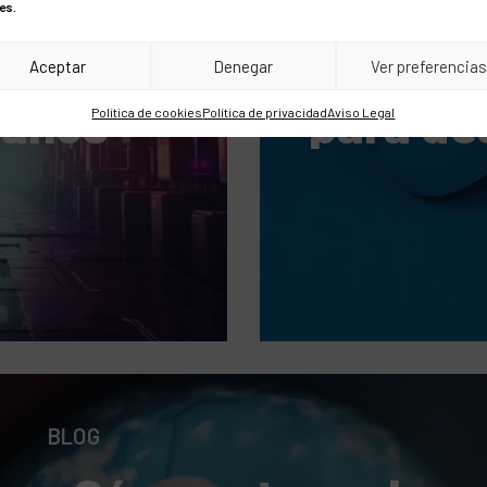
ción en
Content
es.
y
impresc
Aceptar
Denegar
Ver preferencia
anos
para de
Política de cookies
Política de privacidad
Aviso Legal
BLOG