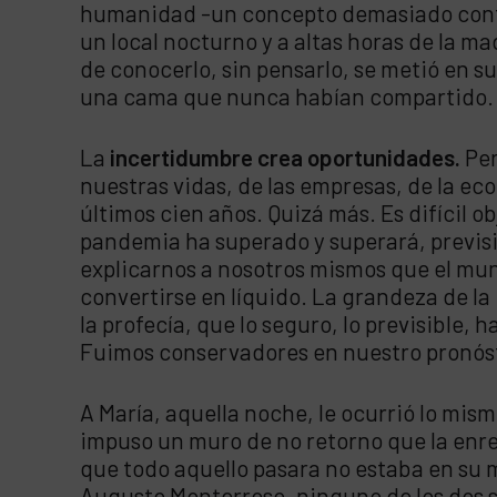
humanidad -un concepto demasiado confuso
un local nocturno y a altas horas de la 
de conocerlo, sin pensarlo, se metió en su
una cama que nunca habían compartido. Co
La
incertidumbre crea oportunidades.
Per
nuestras vidas, de las empresas, de la e
últimos cien años. Quizá más. Es difícil ob
pandemia ha superado y superará, previs
explicarnos a nosotros mismos que el mundo,
convertirse en líquido. La grandeza de l
la profecía, que lo seguro, lo previsible, 
Fuimos conservadores en nuestro pronósti
A María, aquella noche, le ocurrió lo mism
impuso un muro de no retorno que la enre
que todo aquello pasara no estaba en su
Augusto Monterroso, ninguno de los dos s