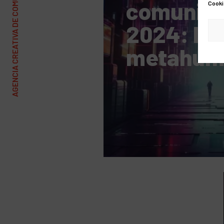
AGENCIA CREATIVA DE COMUNICACIÓN Y MARKETING
comunica
Cooki
2024: IA 
metahum