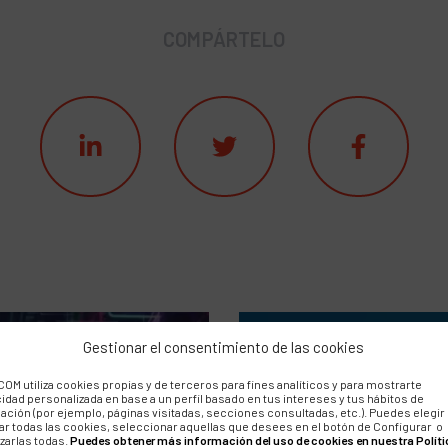
COMPÁRTELO
Gestionar el consentimiento de las cookies
BLOG
OM utiliza cookies propias y de terceros para fines analíticos y para mostrarte
cidad personalizada en base a un perfil basado en tus intereses y tus hábitos de
as de
El Bran
ación (por ejemplo, páginas visitadas, secciones consultadas, etc.). Puedes elegir
ar todas las cookies, seleccionar aquellas que desees en el botón de Configurar o
zarlas todas.
Puedes obtener más información del uso de cookies en nuestra Políti