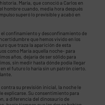
istoria. María, que conoció a Carlos en
aquel hombre cuando, media hora después
impulso superó lo previsible y acabó en
, el confinamiento y desconfinamiento de
incertidumbre que hemos vivido en los
turo que traza la aparición de esta
uos como María aquella noche- para
timos años, dejaría de ser sólido para
imos, sin medir hasta dónde podía llegar
en el futuro lo haría sin un patrón cierto.
lante.
contra su previsión inicial, la noche le
de explicarse. Su consentimiento para
, a diferencia del dinosaurio de
e, hacía tiempos que los dos se habían