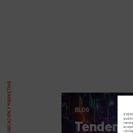
BLOG
EVERC
publi
Tendenci
naveg
acept
recha