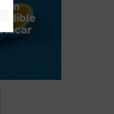
: un
indible
s
stacar