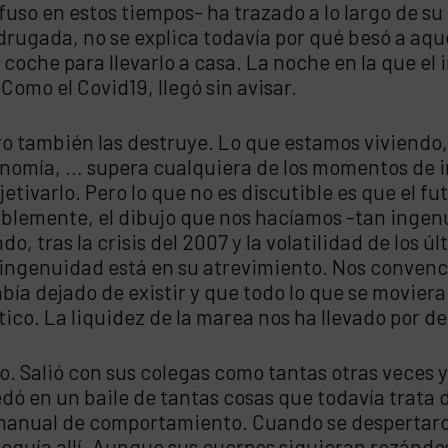
 en estos tiempos- ha trazado a lo largo de su h
madrugada, no se explica todavía por qué besó a 
 coche para llevarlo a casa. La noche en la que el 
mo el Covid19, llegó sin avisar.
o también las destruye. Lo que estamos viviendo
conomía, … supera cualquiera de los momentos de 
jetivarlo. Pero lo que no es discutible es que el fu
iblemente, el dibujo que nos hacíamos -tan ingen
 tras la crisis del 2007 y la volatilidad de los úl
a ingenuidad está en su atrevimiento. Nos convenc
había dejado de existir y que todo lo que se moviera 
co. La liquidez de la marea nos ha llevado por de
o. Salió con sus colegas como tantas otras veces y 
dó en un baile de tantas cosas que todavía trata 
 manual de comportamiento. Cuando se despertaron
eguía allí. Aunque sus cuerpos siguieran rozándos