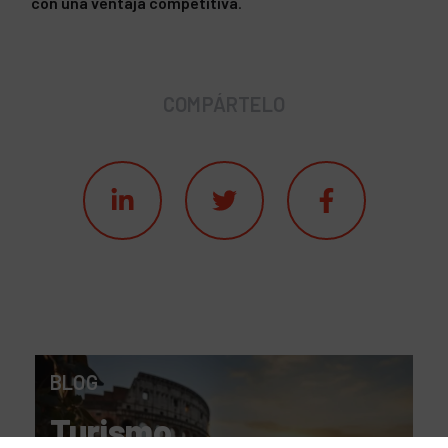
con una ventaja competitiva
.
COMPÁRTELO
BLOG
Turismo