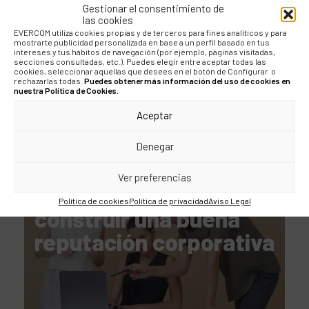
gastronómico: el sabor
Gestionar el consentimiento de
las cookies
de un destino
EVERCOM utiliza cookies propias y de terceros para fines analíticos y para
mostrarte publicidad personalizada en base a un perfil basado en tus
intereses y tus hábitos de navegación (por ejemplo, páginas visitadas,
secciones consultadas, etc.). Puedes elegir entre aceptar todas las
cookies, seleccionar aquellas que desees en el botón de Configurar o
rechazarlas todas.
Puedes obtener más información del uso de cookies en
nuestra Política de Cookies.
Aceptar
Denegar
BLOG
Ver preferencias
La importancia de
Política de cookies
Política de privacidad
Aviso Legal
construir una buena
reputación corporativa