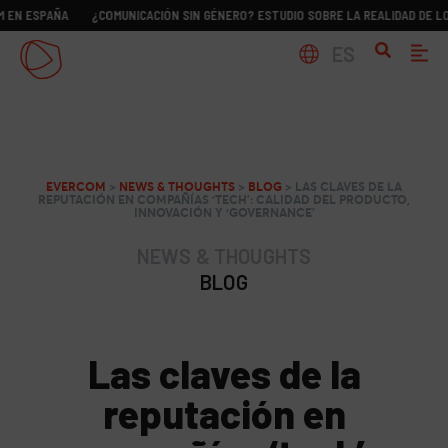
PAÑA
¿COMUNICACIÓN SIN GÉNERO? ESTUDIO SOBRE LA REALIDAD DE LOS DIRCO
ES
EVERCOM
>
NEWS & THOUGHTS
>
BLOG
>
LAS CLAVES DE LA
REPUTACIÓN EN COMPAÑÍAS ‘TECH’: CALIDAD DEL PRODUCTO,
INNOVACIÓN Y ‘GOVERNANCE’
NEWS & THOUGHTS
BLOG
Las claves de la
reputación en