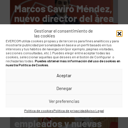
Marcos Caviró Méndez,
nuevo director del área
de Asuntos Públicos y
Gestionar el consentimiento de
Relaciones
las cookies
EVERCOM utiliza cookies propias y de terceros para fines analíticos y para
Institucionales
mostrarte publicidad personalizada en base a un perfil basado en tus
intereses y tus hábitos de navegación (por ejemplo, páginas visitadas,
secciones consultadas, etc.). Puedes elegir entre aceptar todas las
cookies, seleccionar aquellas que desees en el botón de Configurar o
rechazarlas todas.
Puedes obtener más información del uso de cookies en
nuestra Política de Cookies.
Aceptar
NOTICIAS
Denegar
Evercom supera los
7,8M€ de facturación,
Ver preferencias
alcanza los 100
Política de cookies
Política de privacidad
Aviso Legal
empleados y nuevas