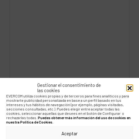
Gestionar el consentimiento de
las cookies
EVERCOM utiliza cookies propias y de terceros para fines analíticos y para
mostrarte publicidad personalizada en base a un perfil basado en tus
intereses y tus hábitos de navegación (por ejemplo, páginas visitadas,
secciones consultadas, etc.). Puedes elegir entre aceptar todas las
cookies, seleccionar aquellas que desees en el botón de Configurar o
rechazarlas todas.
Puedes obtener más información del uso de cookies en
nuestra Política de Cookies.
Aceptar