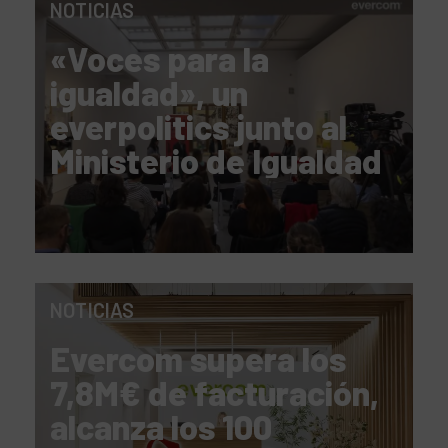
NOTICIAS
«Voces para la
igualdad», un
everpolitics junto al
Ministerio de Igualdad
NOTICIAS
Evercom supera los
7,8M€ de facturación,
alcanza los 100