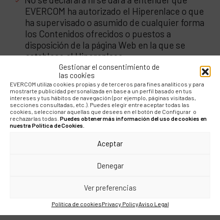
EVERCOM ha autorizado el Hiperenlace o que
ha supervisado o asumido de cualquier forma
los Contenidos ofrecidos o puestos a
disposición de la página Web en la que se
establece el Hiperenlace.
Gestionar el consentimiento de
las cookies
La página Web en la que se establezca el
EVERCOM utiliza cookies propias y de terceros para fines analíticos y para
Hiperenlace solo podrá contener lo
mostrarte publicidad personalizada en base a un perfil basado en tus
estrictamente necesario para identificar el
intereses y tus hábitos de navegación (por ejemplo, páginas visitadas,
secciones consultadas, etc.). Puedes elegir entre aceptar todas las
destino del Hiperenlace.La página Web en la
cookies, seleccionar aquellas que desees en el botón de Configurar o
rechazarlas todas.
Puedes obtener más información del uso de cookies en
que se establezca el Hiperenlace no
nuestra Política de Cookies.
contendrá informaciones o contenidos
ilícitos, contrarios a la moral y a las buenas
Aceptar
costumbres generalmente aceptadas y al
Denegar
orden público, así como tampoco contendrá
contenidos contrarios a cualesquiera
Ver preferencias
derechos de terceros.
Política de cookies
Privacy Policy
Aviso Legal
7. Modificación del Aviso Legal