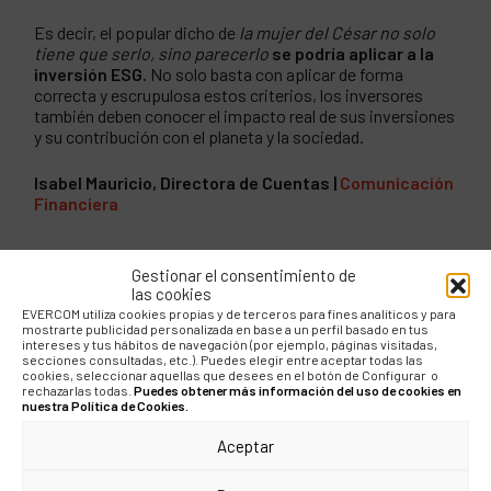
Es decir, el popular dicho de
la mujer del César no solo
tiene que serlo, sino parecerlo
se podría aplicar a la
inversión ESG.
No solo basta con aplicar de forma
correcta y escrupulosa estos criterios, los inversores
también deben conocer el impacto real de sus inversiones
y su contribución con el planeta y la sociedad.
Isabel Mauricio, Directora de Cuentas |
Comunicación
Financiera
Gestionar el consentimiento de
las cookies
COMPÁRTELO
EVERCOM utiliza cookies propias y de terceros para fines analíticos y para
mostrarte publicidad personalizada en base a un perfil basado en tus
intereses y tus hábitos de navegación (por ejemplo, páginas visitadas,
secciones consultadas, etc.). Puedes elegir entre aceptar todas las
cookies, seleccionar aquellas que desees en el botón de Configurar o
rechazarlas todas.
Puedes obtener más información del uso de cookies en
nuestra Política de Cookies.
Aceptar