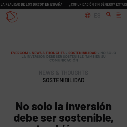
IDAD DE LOS DIRCOM EN ESPAÑA
¿COMUNICACIÓN SIN GÉNERO? ESTUDIO SOBRE
ES
EVERCOM
>
NEWS & THOUGHTS
>
SOSTENIBILIDAD
>
NO SOLO
LA INVERSIÓN DEBE SER SOSTENIBLE, TAMBIÉN SU
COMUNICACIÓN
NEWS & THOUGHTS
SOSTENIBILIDAD
No solo la inversión
debe ser sostenible,