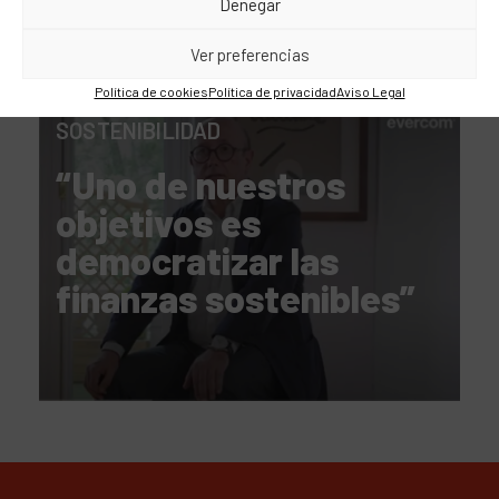
Denegar
Ver preferencias
Política de cookies
Política de privacidad
Aviso Legal
SOSTENIBILIDAD
“Uno de nuestros
objetivos es
democratizar las
finanzas sostenibles”