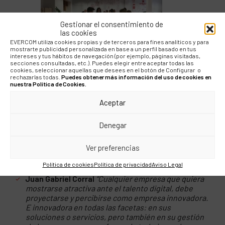
Gestionar el consentimiento de
las cookies
EVERCOM utiliza cookies propias y de terceros para fines analíticos y para
mostrarte publicidad personalizada en base a un perfil basado en tus
intereses y tus hábitos de navegación (por ejemplo, páginas visitadas,
que
haces, está
secciones consultadas, etc.). Puedes elegir entre aceptar todas las
información no les llega. Así, hoy en día, si no estás
cookies, seleccionar aquellas que desees en el botón de Configurar o
rechazarlas todas.
Puedes obtener más información del uso de cookies en
en redes sociales, no existes.”
nuestra Política de Cookies.
Juan Gabriel Corral
La comunicación tiene un papel
Aceptar
muy importante. Cada vez son menos los que toman
la decisión de aceptar una oferta de una empresa
sin antes indagar, comparar, pedir opinión, etc. Igual
Denegar
que hacemos antes de contratar un producto o
servicio. Es fundamental, entonces, que una
Ver preferencias
organización conozca las fuentes a las que el
talento acude antes de la toma de decisión.
Política de cookies
Política de privacidad
Aviso Legal
Juan Gabriel Corral
“Cualquier empresa que quiera
mostrarse atractiva ante el talento digital, debe
proyectarse y percibirse como empresa innovadora.
E innovadora en todas las facetas: en sus
soluciones o servicios, pero también en su gestión