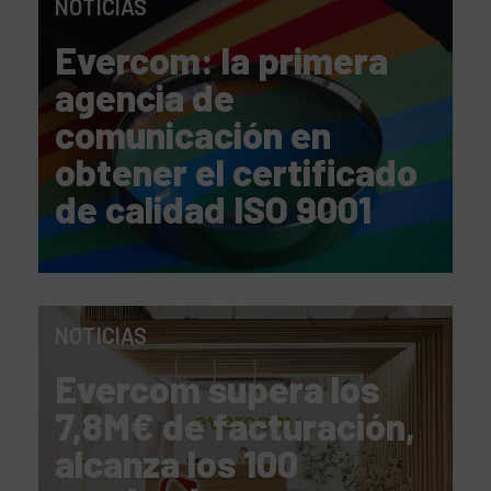
NOTICIAS
Evercom: la primera
agencia de
comunicación en
obtener el certificado
de calidad ISO 9001
NOTICIAS
Evercom supera los
7,8M€ de facturación,
alcanza los 100