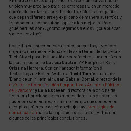
En este contexto, los perfiles
tech
se han convertido en
un bien muy preciado para las empresas y, en un mercado
dominado por la escasez de talento, sólo las compañías
que sepan diferenciarse y explicarlo de manera auténtica y
transparente conseguirán captar a los mejores. Pero…
¿qué perfiles son?, ¿cómo llegamos a ellos?, ¿qué buscan
y qué necesitan?
Con el fin de dar respuesta a estas preguntas, Evercom
organizó una mesa redonda en la sala Damm de Barcelona
Tech City el pasado lunes 16 de septiembre, que contó con
la participación de
Leticia Castro
, VP People en Badi;
Cristina Herrera
, Senior Manager Information &
Technology de Robert Walters;
David Tomás,
autor de
‘Diario de un Millennial’;
Juan Gabriel Corral
, director de la
división de Comunicación Corporativa y Asuntos Públicos
de Evercom
; y Lola Estevan,
directora de la oficina de
Evercom Barcelona, como moderadora. Los asistentes
pudieron obtener tips, al mismo tiempo que conocieron
ejemplos prácticos de cómo dibujar las
estrategias de
comunicación
hacia la captación de talento. Estas son
algunas de las principales conclusiones: