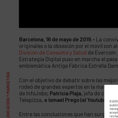
Barcelona, 16 de mayo de 2019.-
La conviv
originales o la obsesión por el móvil son
División de Consumo y Salud
de Evercom. 
Estrategia Digital puso en marcha el pas
emblemática Antiga Fàbrica Estrella Da
Con el objetivo de debatir sobre las mejo
rodeó de grandes expertos en la materia
de InfoJobs
; Patricia Plaja,
jefa de comun
Telepizza
, e Ismael Prego (el Youtuber W
EVERC
publi
naveg
acept
Entre las conclusiones que han surgido a 
recha