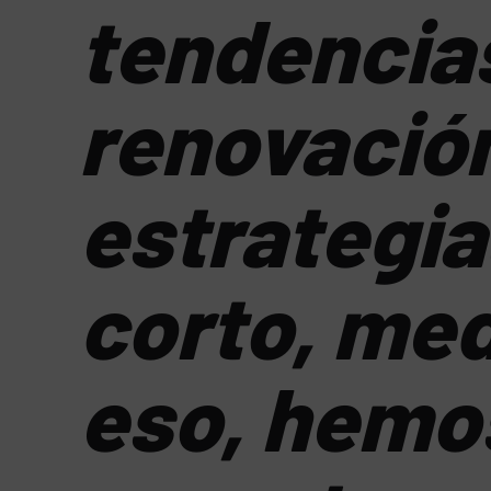
tendencias
renovación
estrategi
corto, med
eso, hemos