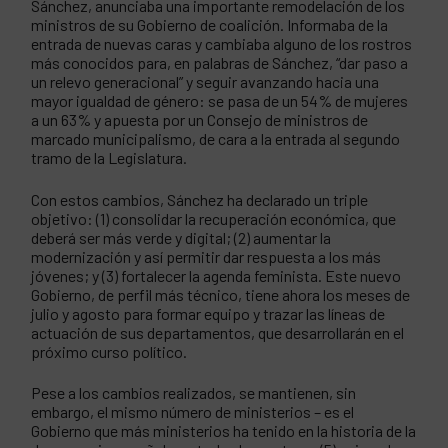
Sánchez, anunciaba una importante remodelación de los
ministros de su Gobierno de coalición. Informaba de la
entrada de nuevas caras y cambiaba alguno de los rostros
más conocidos para, en palabras de Sánchez, “dar paso a
un relevo generacional” y seguir avanzando hacia una
mayor igualdad de género: se pasa de un 54% de mujeres
a un 63% y apuesta por un Consejo de ministros de
marcado municipalismo, de cara a la entrada al segundo
tramo de la Legislatura.
Con estos cambios, Sánchez ha declarado un triple
objetivo: (1) consolidar la recuperación económica, que
deberá ser más verde y digital; (2) aumentar la
modernización y así permitir dar respuesta a los más
jóvenes; y (3) fortalecer la agenda feminista. Este nuevo
Gobierno, de perfil más técnico, tiene ahora los meses de
julio y agosto para formar equipo y trazar las líneas de
actuación de sus departamentos, que desarrollarán en el
próximo curso político.
Pese a los cambios realizados, se mantienen, sin
embargo, el mismo número de ministerios – es el
Gobierno que más ministerios ha tenido en la historia de la