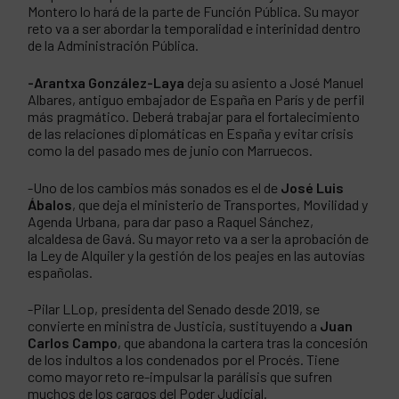
Montero lo hará de la parte de Función Pública. Su mayor
reto va a ser abordar la temporalidad e interinidad dentro
de la Administración Pública.
-Arantxa González-Laya
deja su asiento a José Manuel
Albares, antiguo embajador de España en París y de perfil
más pragmático. Deberá trabajar para el fortalecimiento
de las relaciones diplomáticas en España y evitar crisis
como la del pasado mes de junio con Marruecos.
-Uno de los cambios más sonados es el de
José Luis
Ábalos
, que deja el ministerio de Transportes, Movilidad y
Agenda Urbana, para dar paso a Raquel Sánchez,
alcaldesa de Gavá. Su mayor reto va a ser la aprobación de
la Ley de Alquiler y la gestión de los peajes en las autovías
españolas.
-Pilar LLop, presidenta del Senado desde 2019, se
convierte en ministra de Justicia, sustituyendo a
Juan
Carlos Campo
, que abandona la cartera tras la concesión
de los indultos a los condenados por el Procés. Tiene
como mayor reto re-impulsar la parálisis que sufren
muchos de los cargos del Poder Judicial.