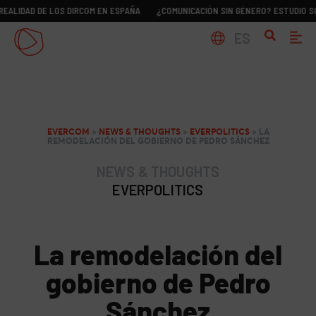
 DE LOS DIRCOM EN ESPAÑA
¿COMUNICACIÓN SIN GÉNERO? ESTUDIO SOBRE LA R
ES
EVERCOM
>
NEWS & THOUGHTS
>
EVERPOLITICS
>
LA
REMODELACIÓN DEL GOBIERNO DE PEDRO SÁNCHEZ
NEWS & THOUGHTS
EVERPOLITICS
La remodelación del
gobierno de Pedro
Sánchez