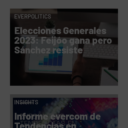
EVERPOLITICS
Elecciones Generales
2023: Feijóo gana pero
Sánchez resiste
INSIGHTS
Informe evercom de
Tendencias en