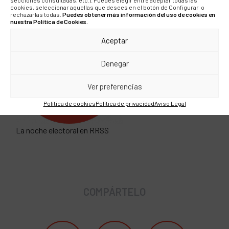
cookies, seleccionar aquellas que desees en el botón de Configurar o
Análisis discurso político
rechazarlas todas.
Puedes obtener más información del uso de cookies en
nuestra Política de Cookies.
Aceptar
Denegar
Ver preferencias
Política de cookies
Política de privacidad
Aviso Legal
La noche electoral en RRSS
COMPÁRTELO