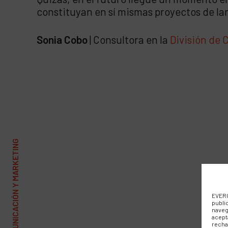
constituyan en sí mismas proyectos de la
Sonia Cobo
| Consultora en la
División de 
EVERC
publi
naveg
acept
recha