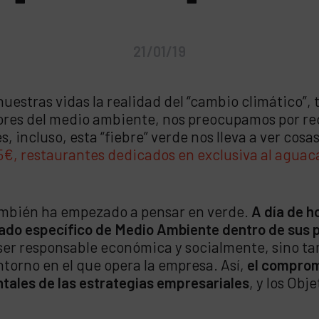
21/01/19
estras vidas la realidad del “cambio climático”, 
ores del medio ambiente, nos preocupamos por re
 incluso, esta “fiebre” verde nos lleva a ver cos
5€,
restaurantes dedicados en exclusiva al aguac
ambién ha empezado a pensar en verde.
A día de h
do específico de Medio Ambiente dentro de sus p
 ser responsable económica y socialmente, sino t
torno en el que opera la empresa. Así,
el comprom
ntales de las estrategias empresariales
, y los Obj