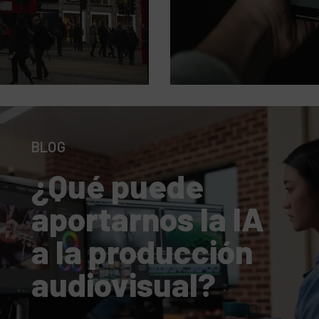
digital
BLOG
¿Qué puede
aportarnos la IA
a la producción
audiovisual?