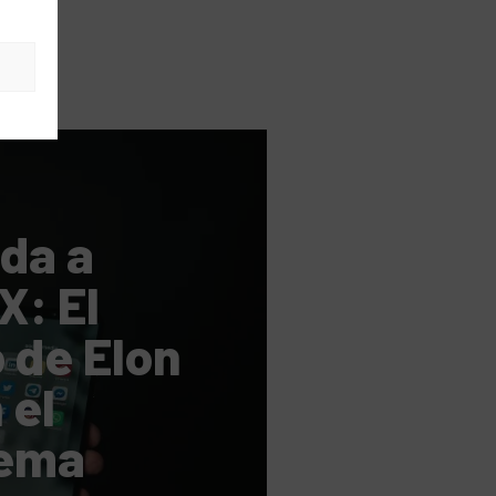
s
ida a
X: El
 de Elon
 el
tema