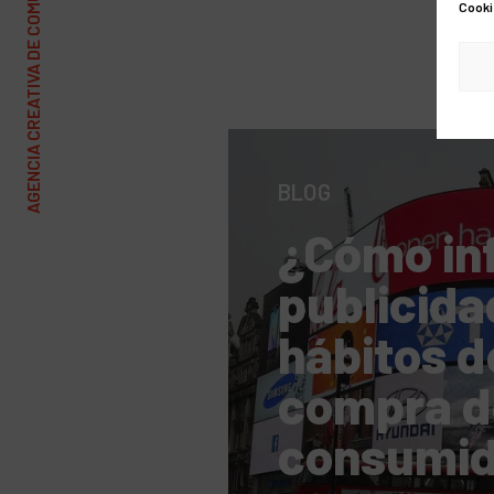
AGENCIA CREATIVA DE COMUNICACIÓN Y MARKETING
Cooki
BLOG
¿Cómo inf
publicida
hábitos d
compra d
consumid