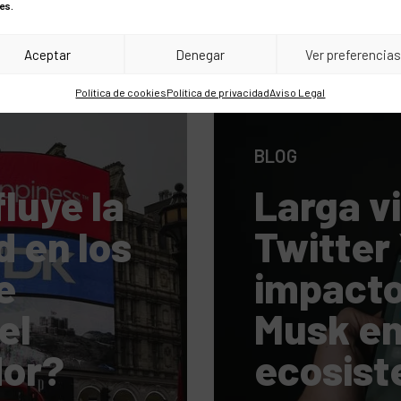
es.
Aceptar
Denegar
Ver preferencia
Política de cookies
Política de privacidad
Aviso Legal
BLOG
luye la
Larga v
d en los
Twitter 
e
impacto
el
Musk en
or?
ecosis