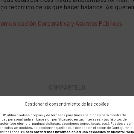
rgo recorrido de los que hacer balance. Así quere
Comunicación Corporativa y Asuntos Públicos
COMPÁRTELO
Gestionar el consentimiento de las cookies
OM utiliza cookies propias y de terceros para fines analíticos y para mostrarte
cidad personalizada en base a un perfil basado en tus intereses y tus hábitos de
ación (por ejemplo, páginas visitadas, secciones consultadas, etc.). Puedes elegir
ar todas las cookies, seleccionar aquellas que desees en el botón de Configurar o
zarlas todas.
Puedes obtener más información del uso de cookies en nuestra Políti