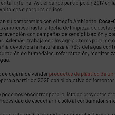
iental interna. Así, el banco participó en 2017 en
voltaicas o parques eólicos.
can su compromiso con el Medio Ambiente.
Coca-
s ambicioso hasta la fecha de limpieza de costas 
a prevención con campañas de sensibilización y c
ar. Además, trabaja con los agricultores para mejor
pañía devolvió a la naturaleza el 76% del agua con
estauración de humedales, reforestación, monitori
agua.
que dejará de vender
productos de plástico de un 
pera a partir de 2025 con el objetivo de fomentar
e podemos encontrar pero la lista de proyectos cr
necesidad de escuchar no sólo al consumidor sino 
n que estas políticas medio ambientales formen, r