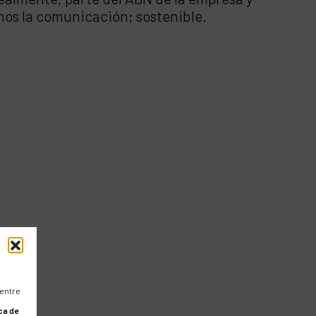
mos la comunicación; sostenible.
 entre
ca de