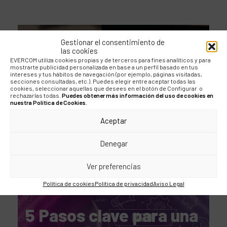
EVERPOLITICS
Gestionar el consentimiento de
las cookies
Elecciones Generales
EVERCOM utiliza cookies propias y de terceros para fines analíticos y para
mostrarte publicidad personalizada en base a un perfil basado en tus
2023: Feijóo gana pero
intereses y tus hábitos de navegación (por ejemplo, páginas visitadas,
secciones consultadas, etc.). Puedes elegir entre aceptar todas las
cookies, seleccionar aquellas que desees en el botón de Configurar o
Sánchez resiste
rechazarlas todas.
Puedes obtener más información del uso de cookies en
nuestra Política de Cookies.
Aceptar
Denegar
Ver preferencias
Política de cookies
Política de privacidad
Aviso Legal
BLOG
5 Pasos clave para una