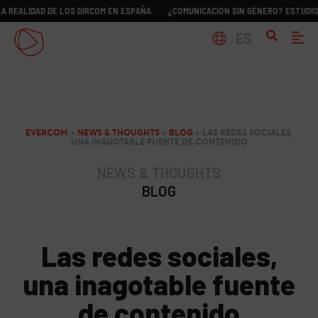
DAD DE LOS DIRCOM EN ESPAÑA
¿COMUNICACIÓN SIN GÉNERO? ESTUDIO SOBRE L
ES
EVERCOM
>
NEWS & THOUGHTS
>
BLOG
>
LAS REDES SOCIALES,
UNA INAGOTABLE FUENTE DE CONTENIDO
NEWS & THOUGHTS
BLOG
Las redes sociales,
una inagotable fuente
de contenido