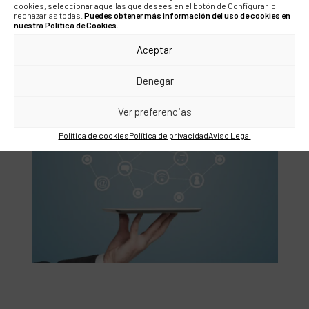
cookies, seleccionar aquellas que desees en el botón de Configurar o
usuarios al mismo tiempo. Esta disciplina es muy útil
rechazarlas todas.
Puedes obtener más información del uso de cookies en
para crear campañas con fin comercial, como dar a
nuestra Política de Cookies.
conocer nuevos productos/servicios y ofertas.
Aceptar
Denegar
Ver preferencias
Política de cookies
Política de privacidad
Aviso Legal