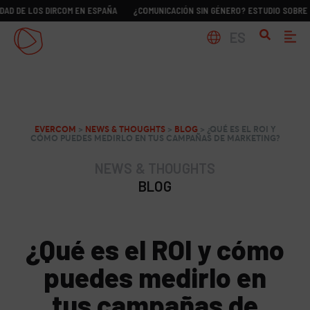
S DIRCOM EN ESPAÑA
¿COMUNICACIÓN SIN GÉNERO? ESTUDIO SOBRE LA REALID
ES
EVERCOM
>
NEWS & THOUGHTS
>
BLOG
>
¿QUÉ ES EL ROI Y
CÓMO PUEDES MEDIRLO EN TUS CAMPAÑAS DE MARKETING?
NEWS & THOUGHTS
BLOG
¿Qué es el ROI y cómo
puedes medirlo en
tus campañas de