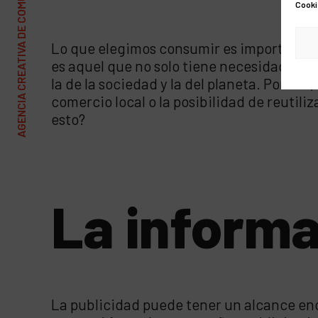
AGENCIA CREATIVA DE COMUNICACIÓN Y MARKETING
Cooki
Lo que elegimos consumir es importante, 
es aquel que no solo tiene necesidades ma
la de la sociedad y la del planeta. Por 
comercio local o la posibilidad de reuti
esto?
La informa
La publicidad puede tener un alcance en