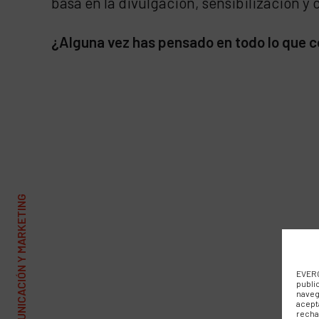
basa en la divulgación, sensibilización y
¿Alguna vez has pensado en todo lo que
EVERC
publi
naveg
acept
recha