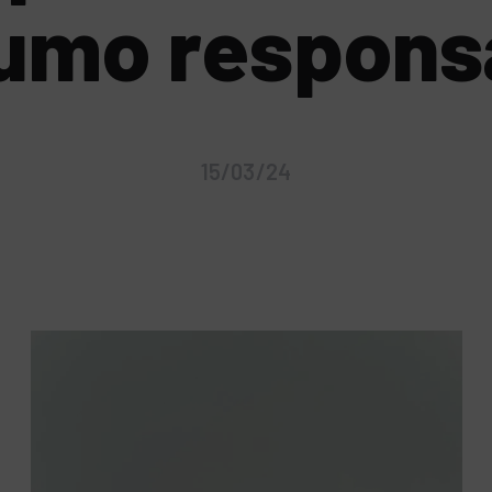
umo respons
15/03/24