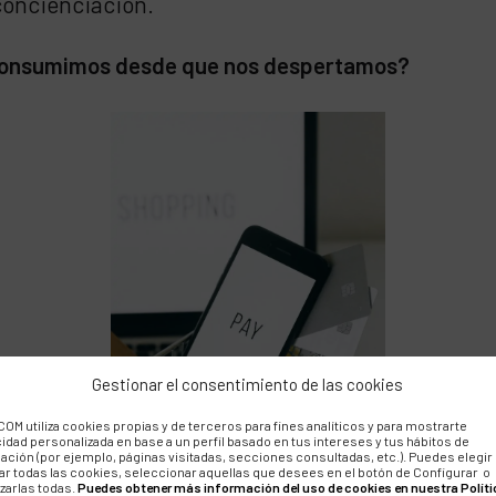
 concienciación.
 consumimos desde que nos despertamos?
Gestionar el consentimiento de las cookies
OM utiliza cookies propias y de terceros para fines analíticos y para mostrarte
cidad personalizada en base a un perfil basado en tus intereses y tus hábitos de
ación (por ejemplo, páginas visitadas, secciones consultadas, etc.). Puedes elegir
ar todas las cookies, seleccionar aquellas que desees en el botón de Configurar o
zarlas todas.
Puedes obtener más información del uso de cookies en nuestra Políti