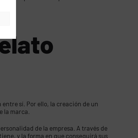
s
elato
tre sí. Por ello, la creación de un
e la marca.
personalidad de la empresa. A través de
tiene, y la forma en que conseguirá sus