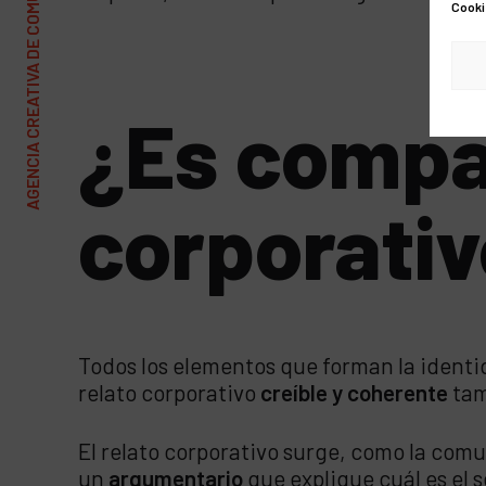
AGENCIA CREATIVA DE COMUNICACIÓN Y MARKETING
Cooki
¿Es compat
corporati
Todos los elementos que forman la identi
relato corporativo
creíble y coherente
tam
El relato corporativo surge, como la comu
un
argumentario
que explique cuál es el 