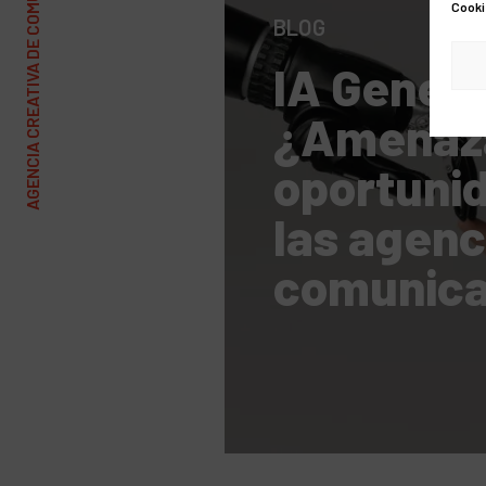
AGENCIA CREATIVA DE COMUNICACIÓN Y MARKETING
Cooki
BLOG
IA Genera
¿Amenaz
oportuni
las agenc
comunica