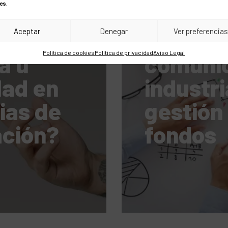
es.
BLOG
Aceptar
Denegar
Ver preferencia
tiva:
Qué y 
Política de cookies
Política de privacidad
Aviso Legal
a u
comunic
dad en
industri
ias de
gestión
ción?
fondos