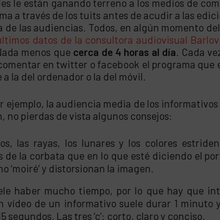
ales le están ganando terreno a los medios de co
a a través de los tuits antes de acudir a las edicio
na de las audiencias. Todos, en algún momento del 
últimos datos de la consultora audiovisual Barlo
. Nada menos que
cerca de 4 horas al día
. Cada ve
r comentar en twitter o facebook el programa que
a la del ordenador o la del móvil.
 ejemplo, la audiencia media de los informativos
ón, no pierdas de vista algunos consejos:
, las rayas, los lunares y los colores estriden
os de la corbata que en lo que esté diciendo el p
 ‘moiré’ y distorsionan la imagen.
uele haber mucho tiempo, por lo que hay que in
n vídeo de un informativo suele durar 1 minuto y
5 segundos. Las tres ‘c’: corto, claro y conciso.