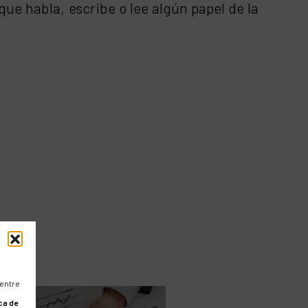
que habla, escribe o lee algún papel de la
 entre
ca de