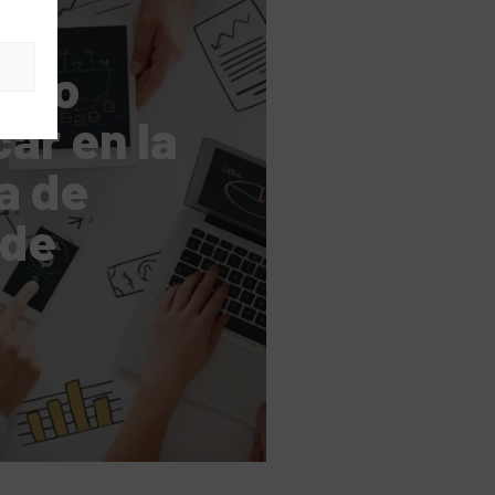
s
cómo
ar en la
a de
 de