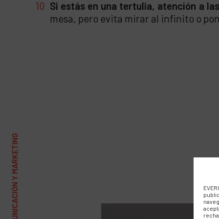
Si estás en una tertulia, atención a l
mesa, pero evita mirar al infinito o po
EVERC
publi
naveg
acept
recha