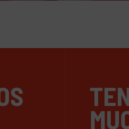
OS
TE
O
MU