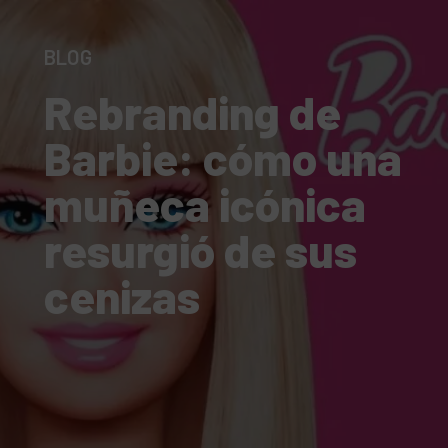
BLOG
Rebranding de
Barbie: cómo una
muñeca icónica
resurgió de sus
cenizas