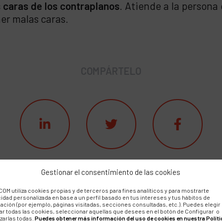
as caras de los contraplanos
. Atiende a la persona 
ner malas caras.
COMPÁRTELO
Gestionar el consentimiento de las cookies
OM utiliza cookies propias y de terceros para fines analíticos y para mostrarte
cidad personalizada en base a un perfil basado en tus intereses y tus hábitos de
ación (por ejemplo, páginas visitadas, secciones consultadas, etc.). Puedes elegir
ar todas las cookies, seleccionar aquellas que desees en el botón de Configurar o
zarlas todas.
Puedes obtener más información del uso de cookies en nuestra Políti